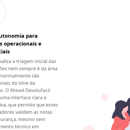
utonomia para
s operacionais e
iais
liza a triagem inicial das
ões nem sempre é da área
— normalmente são
onais do time da
o. O Ahead DevoluFacil
uma interface clara e
tiva, que permite que esses
adores validem as notas
gurança, mesmo sem
mento técnico em