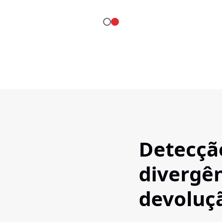
Detecç
divergên
devoluç