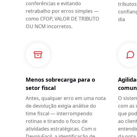
conferências e evitando
tributo
retrabalho por erros simples —
confian
como CFOP, VALOR DE TRIBUTO
dia
OU NCM incorretos.
Menos sobrecarga para o
Agilid
setor fiscal
comuni
Antes, qualquer erro em uma nota
O siste
de devolução exigia análise do
com as 
time fiscal — interrompendo
que pod
rotinas e tirando o foco de
ao clien
atividades estratégicas. Com o
entendi
DevoluFacil, a identificação de
da nota