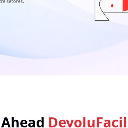
re setores.
Ahead
DevoluFacil