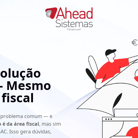
volução
 — Mesmo
fiscal
um problema comum — e
 é da área fiscal
, mas sim
AC. Isso gera dúvidas,