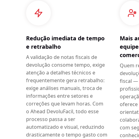
Redução imediata de tempo
Mais a
e retrabalho
equipe
comerc
A validação de notas fiscais de
devolução consome tempo, exige
Quem rea
atenção a detalhes técnicos e
devoluç
frequentemente gera retrabalho:
fiscal 
exige análises manuais, troca de
profissi
informações entre setores e
operaçã
correções que levam horas. Com
oferece 
o Ahead DevoluFacil, todo esse
orienta
processo passa a ser
colabor
automatizado e visual, reduzindo
com se
drasticamente o tempo gasto com
conheci