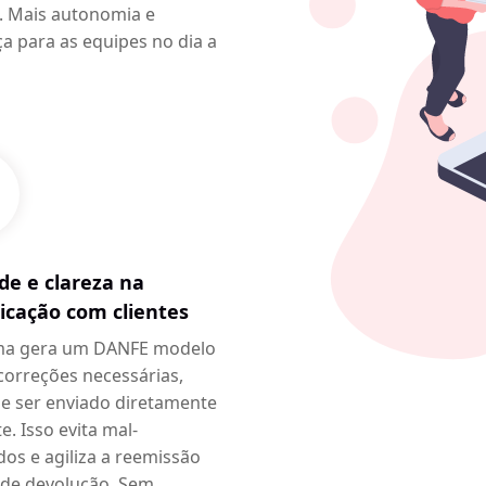
s. Mais autonomia e
ça para as equipes no dia a
ade e clareza na
cação com clientes
ma gera um DANFE modelo
correções necessárias,
e ser enviado diretamente
te. Isso evita mal-
dos e agiliza a reemissão
 de devolução. Sem