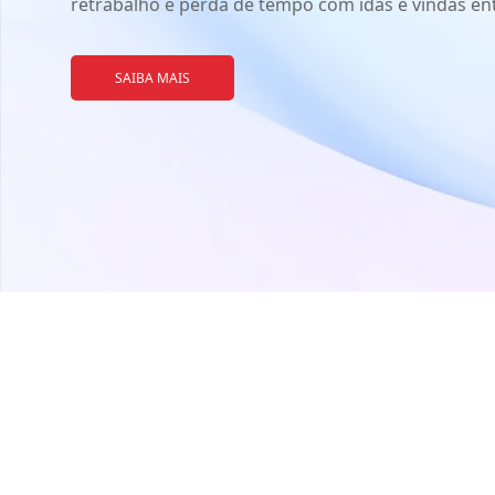
retrabalho e perda de tempo com idas e vindas ent
SAIBA MAIS