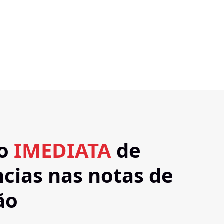
ão
IMEDIATA
de
cias nas notas de
ão